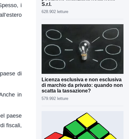
S.r.l.
Spesso, i
628.902 letture
ll’estero
 paese di
Licenza esclusiva e non esclusiva
di marchio da privato: quando non
scatta la tassazione?
 Anche in
579.992 letture
nel paese
i fiscali,