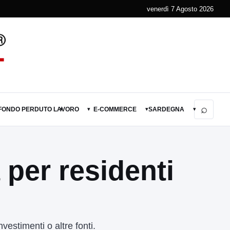
venerdì 7 Agosto 2026
⌕
 FONDO PERDUTO
LAVORO
E-COMMERCE
SARDEGNA
▾
▾
▾
▾
 per residenti
vestimenti o altre fonti.