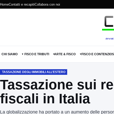
Home
Contatti e recapiti
Collabora con noi
CHI SIAMO
FISCO E TRIBUTI
ARTE & FISCO
FISCO E CONTENZIO
▾
▾
▾
TASSAZIONE DEGLI IMMOBILI ALL’ESTERO
Tassazione sui red
fiscali in Italia
La globalizzazione ha portato a un aumento delle persone 