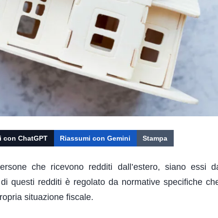
i con ChatGPT
Riassumi con Gemini
Stampa
rsone che ricevono redditi dall’estero, siano essi d
cale di questi redditi è regolato da normative specifiche 
opria situazione fiscale.