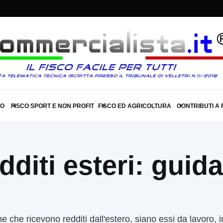
SO
FISCO SPORT E NON PROFIT
FISCO ED AGRICOLTURA
CONTRIBUTI A
▾
▾
▾
diti esteri: guida
che ricevono redditi dall'estero, siano essi da lavoro, in