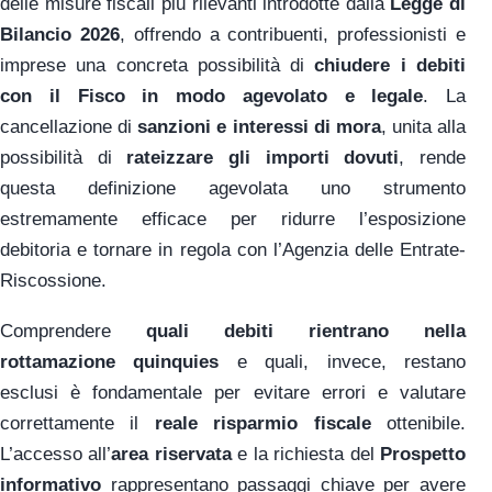
delle misure fiscali più rilevanti introdotte dalla
Legge di
Bilancio 2026
, offrendo a contribuenti, professionisti e
imprese una concreta possibilità di
chiudere i debiti
con il Fisco in modo agevolato e legale
. La
cancellazione di
sanzioni e interessi di mora
, unita alla
possibilità di
rateizzare gli importi dovuti
, rende
questa definizione agevolata uno strumento
estremamente efficace per ridurre l’esposizione
debitoria e tornare in regola con l’Agenzia delle Entrate-
Riscossione.
Comprendere
quali debiti rientrano nella
rottamazione quinquies
e quali, invece, restano
esclusi è fondamentale per evitare errori e valutare
correttamente il
reale risparmio fiscale
ottenibile.
L’accesso all’
area riservata
e la richiesta del
Prospetto
informativo
rappresentano passaggi chiave per avere