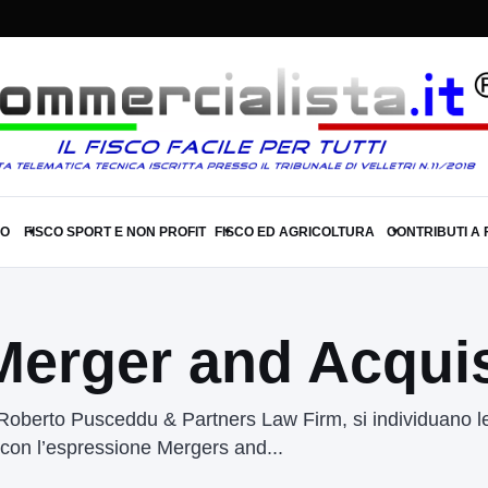
SO
FISCO SPORT E NON PROFIT
FISCO ED AGRICOLTURA
CONTRIBUTI A
▾
▾
▾
 Merger and Acqui
 Roberto Pusceddu & Partners Law Firm, si individuano le
te con l’espressione Mergers and...