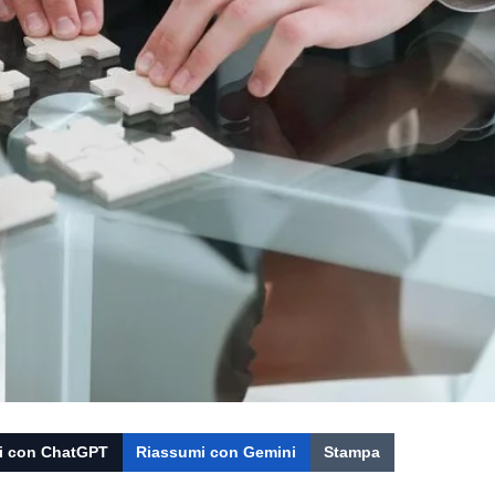
i con ChatGPT
Riassumi con Gemini
Stampa