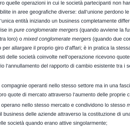
ro quelle operazioni in cui le società partecipanti non h
lite in aree geografiche diverse: dall’unione perdono le
’unica entità iniziando un business completamente differ
ise in
pure conglomerate mergers
(quando avviene la fu
ra loro) o
mixed conglomerate mergers
(quando due co
r allargare il proprio giro d’affari; è in pratica la stess
isti delle società coinvolte nell’operazione ricevono quote
io l’annullamento del rapporto di cambio esistente tra i s
 compagnie operanti nello stesso settore ma in una fasc
oro quote di mercato attraverso l’aumento delle proprie cl
he operano nello stesso mercato e condividono lo stesso
m
e il business delle aziende attraverso la costituzione di u
delle società quando erano attive singolarmente;