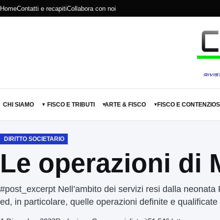
Home
Contatti e recapiti
Collabora con noi
CHI SIAMO
FISCO E TRIBUTI
ARTE & FISCO
FISCO E CONTENZIO
▾
▾
▾
DIRITTO SOCIETARIO
Le operazioni di
#post_excerpt Nell’ambito dei servizi resi dalla neonata
ed, in particolare, quelle operazioni definite e qualifica