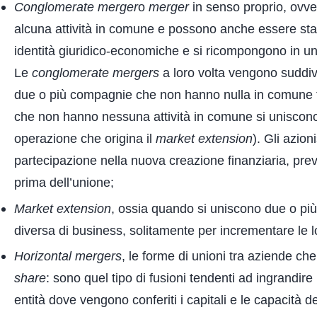
Conglomerate merger
o
merger
in senso proprio, ovve
alcuna attività in comune e possono anche essere stabi
identità giuridico-economiche e si ricompongono in un
Le
conglomerate mergers
a loro volta vengono suddiv
due o più compagnie che non hanno nulla in comune t
che non hanno nessuna attività in comune si uniscono pe
operazione che origina il
market extension
). Gli azion
partecipazione nella nuova creazione finanziaria, prev
prima dell’unione;
Market extension
, ossia quando si uniscono due o più
diversa di business, solitamente per incrementare le l
Horizontal mergers
, le forme di unioni tra aziende c
share
: sono quel tipo di fusioni tendenti ad ingrandir
entità dove vengono conferiti i capitali e le capacità 