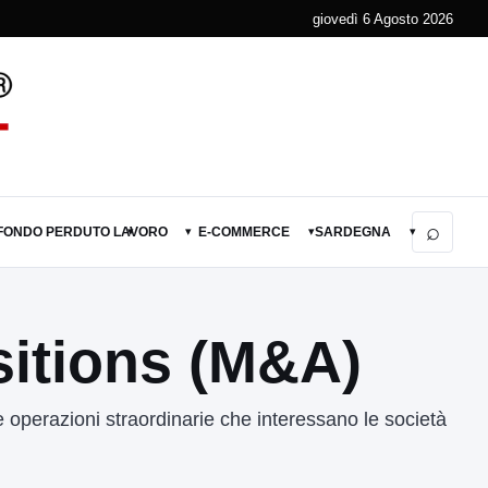
giovedì 6 Agosto 2026
⌕
 FONDO PERDUTO
LAVORO
E-COMMERCE
SARDEGNA
▾
▾
▾
▾
sitions (M&A)
 operazioni straordinarie che interessano le società