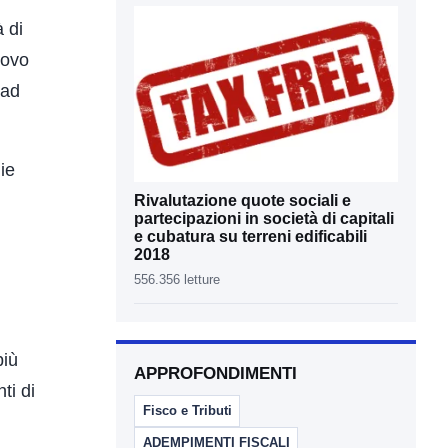
 di
uovo
 ad
ie
Rivalutazione quote sociali e
partecipazioni in società di capitali
e cubatura su terreni edificabili
2018
556.356 letture
più
APPROFONDIMENTI
ti di
Fisco e Tributi
ADEMPIMENTI FISCALI