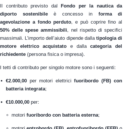
Il contributo previsto dal
Fondo per la nautica da
diporto sostenibile
è concesso in
forma di
agevolazione a fondo perduto
, e può coprire fino al
50% delle spese ammissibili
, nel rispetto di specifici
massimali. L’importo dell’aiuto dipende dalla
tipologia di
motore elettrico acquistato
e dalla
categoria del
richiedente
(persona fisica o impresa).
I tetti di contributo per singolo motore sono i seguenti:
€2.000,00
per motori elettrici
fuoribordo (FB) con
batteria integrata
;
€10.000,00
per:
motori
fuoribordo con batteria esterna
;
motori
entrobordo (EB), entrofuoribordo (EFB)
o