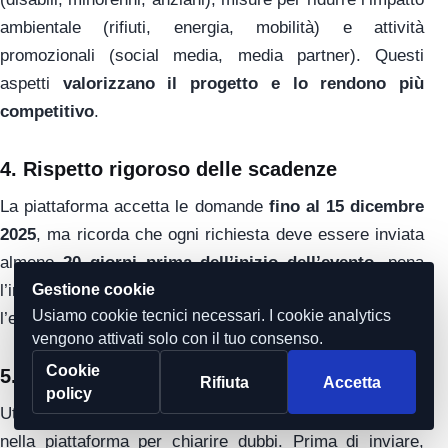
ambientale (rifiuti, energia, mobilità) e attività
promozionali (social media, media partner). Questi
aspetti
valorizzano il progetto e lo rendono più
competitivo
.
4.
Rispetto rigoroso delle scadenze
La piattaforma accetta le domande
fino al 15 dicembre
2025
, ma ricorda che ogni richiesta deve essere inviata
almeno
20 giorni prima dell’inizio dell’evento
, pena
Gestione cookie
l’irricevibilità. Una pianificazione sbagliata può costare
Usiamo cookie tecnici necessari. I cookie analytics
l’esclusione.
vengono attivati solo con il tuo consenso.
Cookie
5.
Assistenza tecnica e verifica finale
Rifiuta
Accetta
policy
Utilizza i
canali di assistenza
messi a disposizione
nella piattaforma per chiarire dubbi. Prima di inviare,