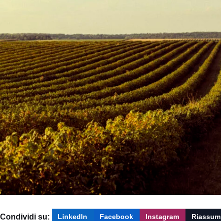
Condividi su:
LinkedIn
Facebook
Instagram
Riassum