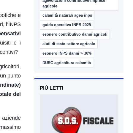
agevolazioni contributive imprese
agricole
zootiche e
calamità naturali agea inps
i, l’INPS
guida operativa INPS 2025
ensativi
esonero contributivo danni agricoli
isiti e i
aiuti di stato settore agricolo
centivi?
esonero INPS danni > 30%
DURC agricoltura calamità
gricoltori,
 un punto
andinate)
PIÙ LETTI
otale dei
e aziende
 massimo