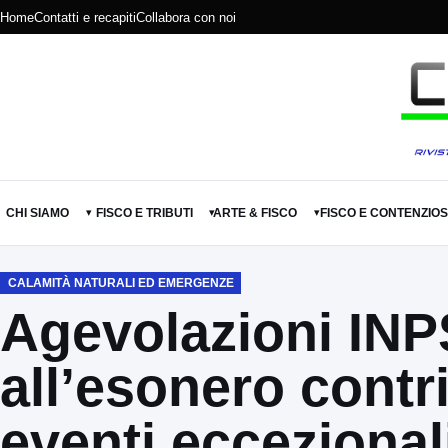
Home
Contatti e recapiti
Collabora con noi
CHI SIAMO
FISCO E TRIBUTI
ARTE & FISCO
FISCO E CONTENZIO
▾
▾
▾
CALAMITÀ NATURALI ED EMERGENZE
Agevolazioni INP
all’esonero contri
eventi eccezional