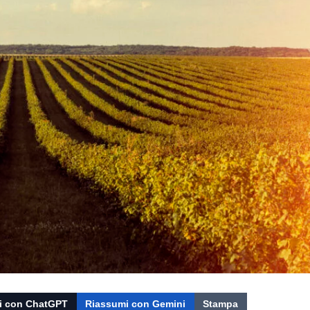
i con ChatGPT
Riassumi con Gemini
Stampa