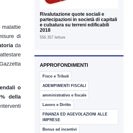
Rivalutazione quote sociali e
partecipazioni in società di capitali
e cubatura su terreni edificabili
o malattie
2018
misure di
556.357 letture
atoria
da
attestare
 Gazzetta
APPROFONDIMENTI
Fisco e Tributi
ADEMPIMENTI FISCALI
iendali o
amministrativo e fiscale
0% della
Lavoro e Diritto
nterventi
FINANZA ED AGEVOLAZIONI ALLE
IMPRESE
Bonus ed incentivi