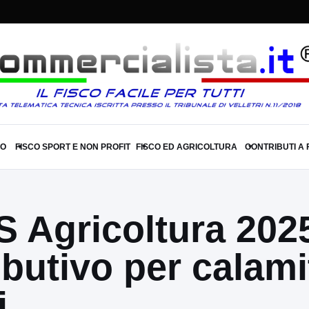
SO
FISCO SPORT E NON PROFIT
FISCO ED AGRICOLTURA
CONTRIBUTI A
▾
▾
▾
S Agricoltura 202
butivo per calamit
i