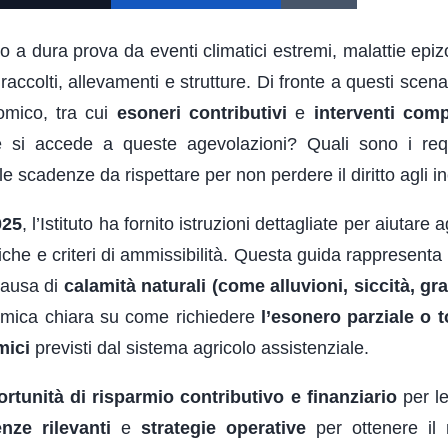
sso a dura prova da eventi climatici estremi, malattie epi
ccolti, allevamenti e strutture. Di fronte a questi scenar
omico, tra cui
esoneri contributivi
e
interventi comp
 si accede a queste agevolazioni? Quali sono i requ
e scadenze da rispettare per non perdere il diritto agli in
025
, l’Istituto ha fornito istruzioni dettagliate per aiutare a
iche e criteri di ammissibilità. Questa guida rappresenta
causa di
calamità naturali (come alluvioni, siccità, gr
amica chiara su come richiedere
l’esonero parziale o t
mici
previsti dal sistema agricolo assistenziale.
rtunità di risparmio contributivo e finanziario
per l
nze rilevanti
e
strategie operative
per ottenere il