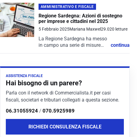
AMMINISTRATIVO E FISCALE
Regione Sardegna: Azioni di sostegno
per imprese e cittadini nel 2025
5 Febbraio 2025
Mariana Maxwel
29.020 letture
La Regione Sardegna ha messo
in campo una serie di misure
continua
volte a sostenere imprese,
lavoratori e famiglie, con
l’obiettivo di favorire la ripresa
economica e lo sviluppo del
ASSISTENZA FISCALE
territorio....
Hai bisogno di un parere?
Parla con il network di Commercialista.it per casi
fiscali, societari e tributari collegati a questa sezione.
06.31055924
/
070.5925989
RICHIEDI CONSULENZA FISCALE