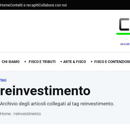
Home
Contatti e recapiti
Collabora con noi
CHI SIAMO
FISCO E TRIBUTI
ARTE & FISCO
FISCO E CONTENZIOS
▾
▾
▾
TAG
reinvestimento
Archivio degli articoli collegati al tag reinvestimento.
Home
reinvestimento