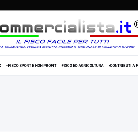
O
FISCO SPORT E NON PROFIT
FISCO ED AGRICOLTURA
CONTRIBUTI A 
▾
▾
▾