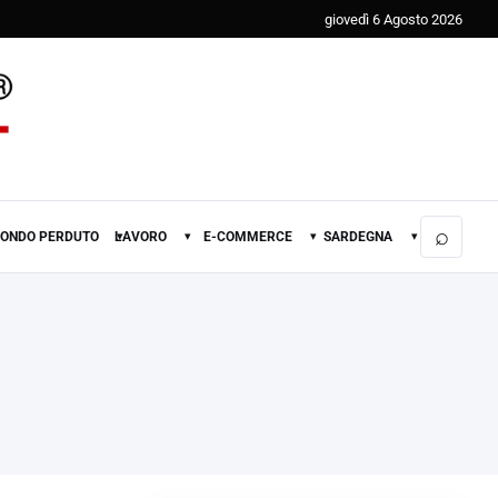
giovedì 6 Agosto 2026
⌕
FONDO PERDUTO
LAVORO
E-COMMERCE
SARDEGNA
▾
▾
▾
▾