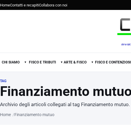
Home
Contatti e recapiti
Collabora con noi
CHI SIAMO
FISCO E TRIBUTI
ARTE & FISCO
FISCO E CONTENZIOS
▾
▾
▾
TAG
Finanziamento mutu
Archivio degli articoli collegati al tag Finanziamento mutuo.
Home
Finanziamento mutuo