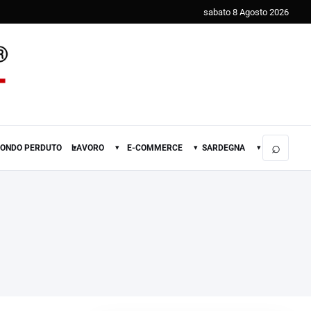
sabato 8 Agosto 2026
⌕
FONDO PERDUTO
LAVORO
E-COMMERCE
SARDEGNA
▾
▾
▾
▾