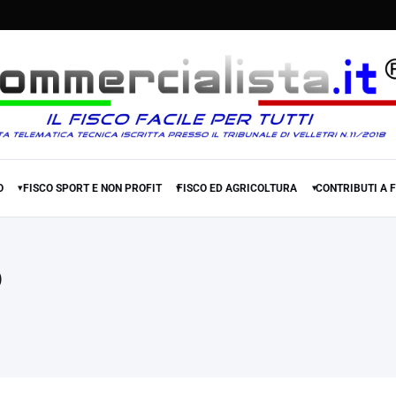
O
FISCO SPORT E NON PROFIT
FISCO ED AGRICOLTURA
CONTRIBUTI A 
▾
▾
▾
o