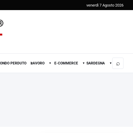
venerdì 7 Agosto 2026
⌕
FONDO PERDUTO
LAVORO
E-COMMERCE
SARDEGNA
▾
▾
▾
▾