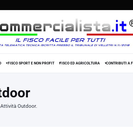
O
FISCO SPORT E NON PROFIT
FISCO ED AGRICOLTURA
CONTRIBUTI A 
▾
▾
▾
tdoor
Attività Outdoor.