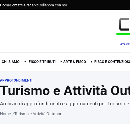
Home
Contatti e recapiti
Collabora con noi
CHI SIAMO
FISCO E TRIBUTI
ARTE & FISCO
FISCO E CONTENZIOS
▾
▾
▾
APPROFONDIMENTI
Turismo e Attività Ou
Archivio di approfondimenti e aggiornamenti per Turismo e 
Home
Turismo e Attività Outdoor