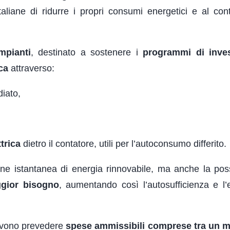
taliane di ridurre i propri consumi energetici e al co
mpianti
, destinato a sostenere i
programmi di inve
ca
attraverso:
iato,
trica
dietro il contatore, utili per l’autoconsumo differito.
one istantanea di energia rinnovabile, ma anche la possi
ggior bisogno
, aumentando così l’autosufficienza e l’e
 devono prevedere
spese ammissibili comprese tra un m