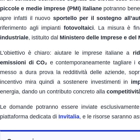
piccole e medie imprese (PMI) italiane
potranno benefi
apre infatti il nuovo
sportello per il sostegno all’a
riferimento agli impianti
fotovoltaici
. La misura è fin
industriale
, istituito dal
Ministero delle Imprese e del 
L’obiettivo è chiaro: aiutare le imprese italiane a
ri
emissioni di CO₂
e contemporaneamente tagliare i
messo a dura prova la redditività delle aziende, sop
incentivo mira quindi a sostenere investimenti in
imp
energia, dando un contributo concreto alla
competitivit
Le domande potranno essere inviate esclusivamente pe
piattaforma dedicata di
Invitalia
, e le risorse saranno as