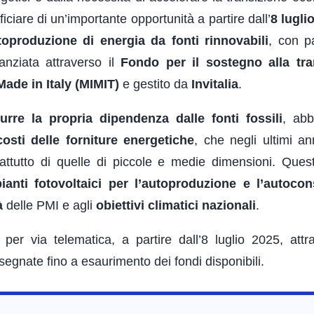
ciare di un’importante opportunità a partire dall’
8 lugli
utoproduzione di energia da fonti rinnovabili
, con pa
anziata attraverso il
Fondo per il sostegno alla tra
Made in Italy (MIMIT)
e gestito da
Invitalia
.
durre la propria dipendenza dalle fonti fossili
, abb
costi delle forniture energetiche
, che negli ultimi a
rattutto di quelle di piccole e medie dimensioni. Que
ianti fotovoltaici per l’autoproduzione e l’autoc
à
delle PMI e agli
obiettivi climatici nazionali
.
r via telematica, a partire dall’8 luglio 2025, attr
segnate fino a esaurimento dei fondi disponibili.