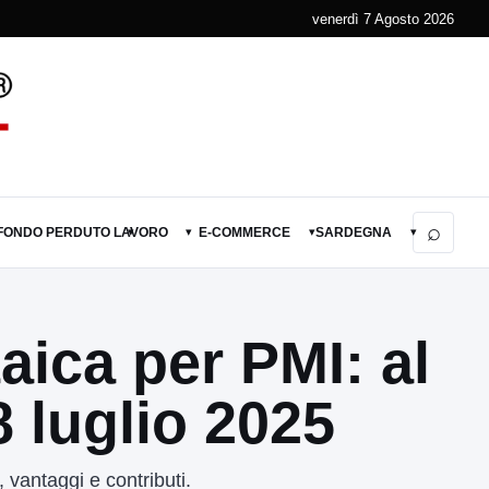
venerdì 7 Agosto 2026
⌕
 FONDO PERDUTO
LAVORO
E-COMMERCE
SARDEGNA
▾
▾
▾
▾
aica per PMI: al
’8 luglio 2025
 vantaggi e contributi.