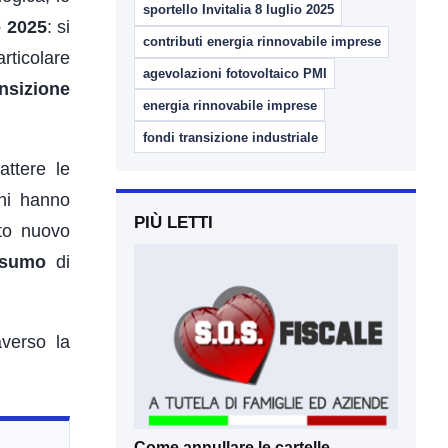
sportello Invitalia 8 luglio 2025
o 2025
: si
contributi energia rinnovabile imprese
rticolare
agevolazioni fotovoltaico PMI
nsizione
energia rinnovabile imprese
fondi transizione industriale
attere le
nni hanno
PIÙ LETTI
sto nuovo
onsumo
di
averso la
Come annullare le cartelle