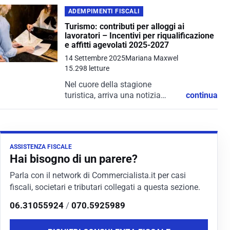
ADEMPIMENTI FISCALI
Turismo: contributi per alloggi ai
lavoratori – Incentivi per riqualificazione
e affitti agevolati 2025-2027
14 Settembre 2025
Mariana Maxwel
15.298 letture
Nel cuore della stagione
turistica, arriva una notizia
continua
importante per tutto il comparto
turistico-ricettivo: con la legge di
conversione del Decreto
Omnibus, il Governo ha
ASSISTENZA FISCALE
stanziato nuove risorse
Hai bisogno di un parere?
destinate all’efficientamento...
Parla con il network di Commercialista.it per casi
fiscali, societari e tributari collegati a questa sezione.
06.31055924
/
070.5925989