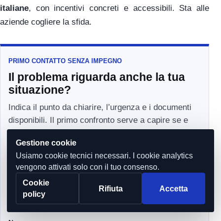
italiane
, con incentivi concreti e accessibili. Sta alle
aziende cogliere la sfida.
PRIMO CONTATTO SENZA IMPEGNO
Il problema riguarda anche la tua
situazione?
Indica il punto da chiarire, l’urgenza e i documenti
disponibili. Il primo confronto serve a capire se e
come lo studio può aiutarti.
Gestione cookie
Usiamo cookie tecnici necessari. I cookie analytics
Richiesta riservata
vengono attivati solo con il tuo consenso.
Prima lettura professionale
Cookie
Rifiuta
Accetta
Nessun incarico automatico
policy